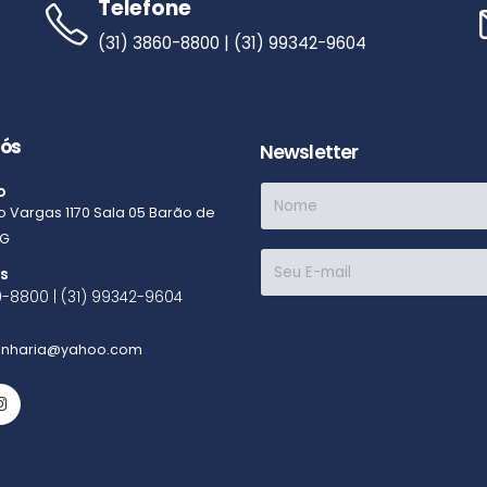
Telefone
(31) 3860-8800 | (31) 99342-9604
nós
Newsletter
o
io Vargas
1170
Sala 05
Barão de
G
es
0-8800 | (31) 99342-9604
enharia@yahoo.com