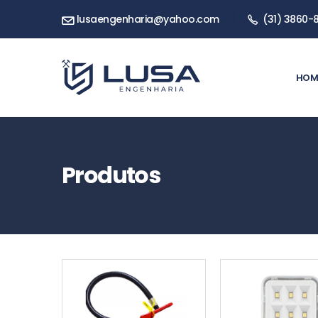
lusaengenharia@yahoo.com
(31) 3860-
HOM
Produtos