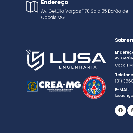
Endereço
Av. Getúlio Vargas
1170
Sala 05
Barão de
Cocais
MG
Sobre 
Endereç
Av. Getúl
Cocais
M
Telefon
(31) 386
E-MAIL
lusaeng