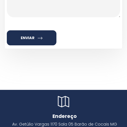
ENVIAR
Endereço
Av. Getúlio Vargas
1170
Sala 05
Barão de Cocais
MG